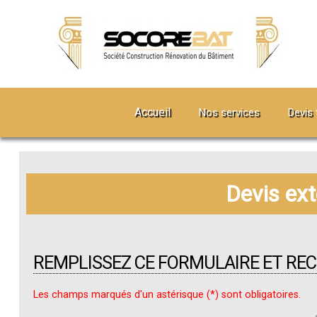
Accueil
Nos services
Devis 
Devis ex
REMPLISSEZ CE FORMULAIRE ET RE
Les champs marqués d'un astérisque (*) sont obligatoires.