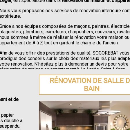
Léger
, est spécialisée dans la
rénovation de maison et d'appart
Nous vous proposons nos services de rénovation intérieure c
extérieure.
Grâce à nos équipes composées de maçons, peintres, électricie
plaquistes, plombiers, carreleurs, charpentiers, couvreurs, ravale
nous sommes à même de réaliser la rénovation votre maison ou
appartement de A à Z tout en gardant le charme de l'ancien.
Afin de vous offrir des prestations de qualité, SOCOREBAT vous
prodigue des conseils sur le choix des matériaux les plus adapt
votre rénovation. N'hésitez plus à demander un devis pour votre
rénovation de maison ou appartement à La Lande-Saint-Léger
.
RÉNOVATION DE SALLE 
BAIN
ent et de
e papier
ons douche à
C suspendu,