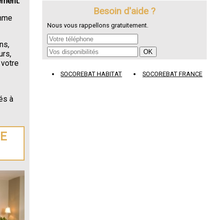
ement.
Besoin d'aide ?
omme
Nous vous rappellons gratuitement.
ns,
urs,
 votre
SOCOREBAT HABITAT
SOCOREBAT FRANCE
és à
DE