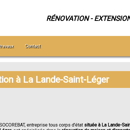
RÉNOVATION - EXTENSIO
Contact
travaux
tion à La Lande-Saint-Léger
SOCOREBAT, entreprise tous corps d'état
située à La Lande-Sain