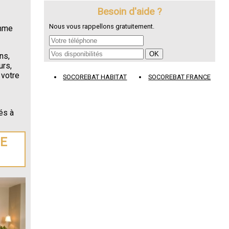
Besoin d'aide ?
Nous vous rappellons gratuitement.
omme
ns,
urs,
 votre
SOCOREBAT HABITAT
SOCOREBAT FRANCE
és à
agne
.
DE