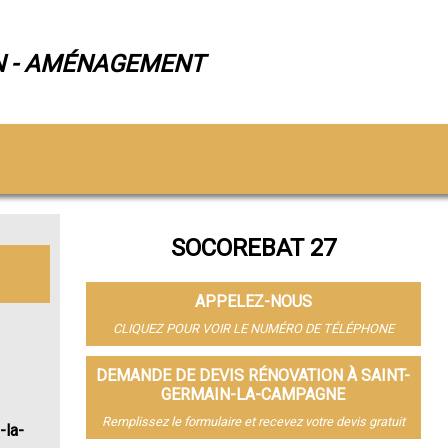
N - AMÉNAGEMENT
SOCOREBAT 27
APPELEZ-NOUS
CLIQUEZ POUR VOIR LE NUMÉRO DE TÉLÉPHONE
DEMANDE DE DEVIS RÉNOVATION À SAINT-
GERMAIN-LA-CAMPAGNE
Remplissez le formulaire et recevez votre devis gratuit
-la-