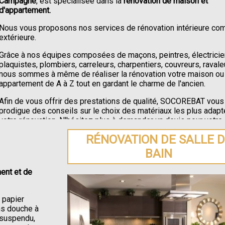
Campagne
, est spécialisée dans la
rénovation de maison et
d'appartement.
Nous vous proposons nos services de rénovation intérieure c
extérieure.
Grâce à nos équipes composées de maçons, peintres, électricie
plaquistes, plombiers, carreleurs, charpentiers, couvreurs, ravale
nous sommes à même de réaliser la rénovation votre maison ou
appartement de A à Z tout en gardant le charme de l'ancien.
Afin de vous offrir des prestations de qualité, SOCOREBAT vous
prodigue des conseils sur le choix des matériaux les plus adapt
votre rénovation. N'hésitez plus à demander un devis pour votre
rénovation de maison ou appartement à Saint-Germain-la-Camp
RÉNOVATION DE SALLE 
BAIN
ent et de
e papier
ons douche à
C suspendu,