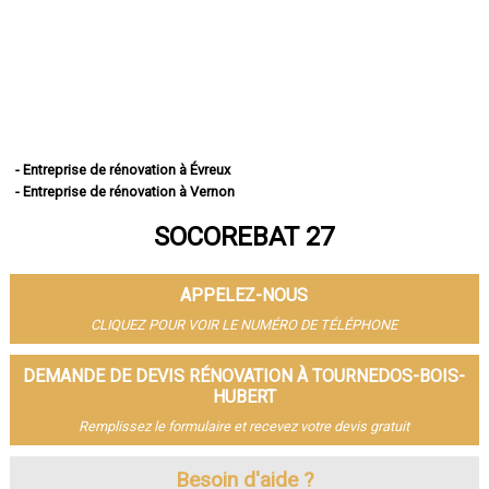
- Entreprise de rénovation à Évreux
- Entreprise de rénovation à Vernon
- Entreprise de rénovation à Louviers
SOCOREBAT 27
- Entreprise de rénovation à Val-de-Reuil
- Entreprise de rénovation à Gisors
- Entreprise de rénovation à Bernay
APPELEZ-NOUS
- Entreprise de rénovation à Pont-Audemer
- Entreprise de rénovation à Andelys
CLIQUEZ POUR VOIR LE NUMÉRO DE TÉLÉPHONE
- Entreprise de rénovation à Gaillon
- Entreprise de rénovation à Verneuil-sur-Avre
DEMANDE DE DEVIS RÉNOVATION À TOURNEDOS-BOIS-
- Entreprise de rénovation à Saint-Marcel
HUBERT
- Entreprise de rénovation à Conches-en-Ouche
Remplissez le formulaire et recevez votre devis gratuit
- Entreprise de rénovation à Pacy-sur-Eure
- Entreprise de rénovation à Saint-Sébastien-de-Morsent
Besoin d'aide ?
- Entreprise de rénovation à Aubevoye