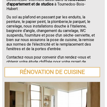
d'appartement et de studios
à Tournedos-Bois-
Hubert :
Du sol au plafond en passant par les enduits, la
peinture, le papier peint, la plomberie,le parquet, le
carrelage, nous installations douche à l'italienne,
baignoire d'angle, changement du carrelage, WC
suspendu, fourniture et pose d'un sèche-serviette, et
bien sur nous assurons la pose de cuisine, la remise
aux normes de l'électricité et le remplacement des
fenêtres et de la portes d'entrée.
Contactez-nous pour convenir d'un rendez-vous et
obtenir votre étude chiffrée pour votre projet de
rénovation de maison ou d'appartement près de
Tournedos-Bois-Hubert
.
RÉNOVATION DE CUISINE