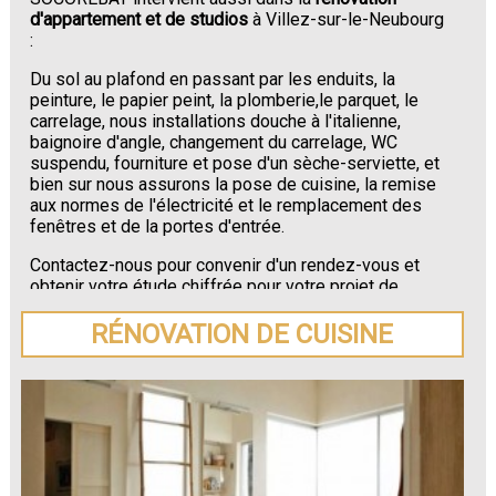
d'appartement et de studios
à Villez-sur-le-Neubourg
:
Du sol au plafond en passant par les enduits, la
peinture, le papier peint, la plomberie,le parquet, le
carrelage, nous installations douche à l'italienne,
baignoire d'angle, changement du carrelage, WC
suspendu, fourniture et pose d'un sèche-serviette, et
bien sur nous assurons la pose de cuisine, la remise
aux normes de l'électricité et le remplacement des
fenêtres et de la portes d'entrée.
Contactez-nous pour convenir d'un rendez-vous et
obtenir votre étude chiffrée pour votre projet de
rénovation de maison ou d'appartement près de
Villez-sur-le-Neubourg
.
RÉNOVATION DE CUISINE