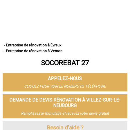
- Entreprise de rénovation à Évreux
- Entreprise de rénovation à Vernon
- Entreprise de rénovation à Louviers
SOCOREBAT 27
- Entreprise de rénovation à Val-de-Reuil
- Entreprise de rénovation à Gisors
- Entreprise de rénovation à Bernay
APPELEZ-NOUS
- Entreprise de rénovation à Pont-Audemer
- Entreprise de rénovation à Andelys
CLIQUEZ POUR VOIR LE NUMÉRO DE TÉLÉPHONE
- Entreprise de rénovation à Gaillon
- Entreprise de rénovation à Verneuil-sur-Avre
DEMANDE DE DEVIS RÉNOVATION À VILLEZ-SUR-LE-
- Entreprise de rénovation à Saint-Marcel
NEUBOURG
- Entreprise de rénovation à Conches-en-Ouche
Remplissez le formulaire et recevez votre devis gratuit
- Entreprise de rénovation à Pacy-sur-Eure
- Entreprise de rénovation à Saint-Sébastien-de-Morsent
Besoin d'aide ?
- Entreprise de rénovation à Aubevoye