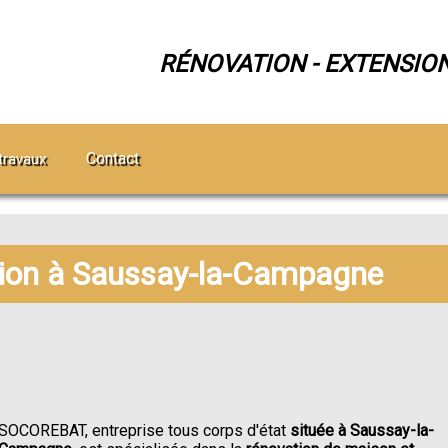
RÉNOVATION - EXTENSIO
Contact
travaux
tion à Saussay-la-Campagne
SOCOREBAT, entreprise tous corps d'état
située à Saussay-la-