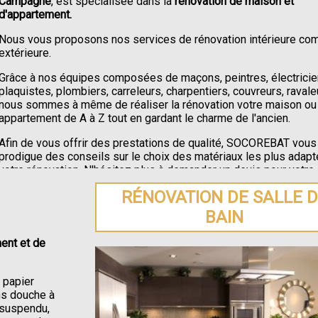
Campagne
, est spécialisée dans la
rénovation de maison et
d'appartement.
Nous vous proposons nos services de rénovation intérieure c
extérieure.
Grâce à nos équipes composées de maçons, peintres, électricie
plaquistes, plombiers, carreleurs, charpentiers, couvreurs, ravale
nous sommes à même de réaliser la rénovation votre maison ou
appartement de A à Z tout en gardant le charme de l'ancien.
Afin de vous offrir des prestations de qualité, SOCOREBAT vous
prodigue des conseils sur le choix des matériaux les plus adapt
votre rénovation. N'hésitez plus à demander un devis pour votre
rénovation de maison ou appartement à Saussay-la-Campagne
.
RÉNOVATION DE SALLE 
BAIN
ent et de
e papier
ons douche à
C suspendu,